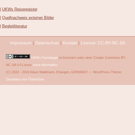
Europa
|
UKWs Reiseregister
GB-
|
Quellnachweis externer Bilder
Kanalinseln
|
Begleitliteratur
Herm
Impressum
|
Datenschutz
|
Kontakt
|
Licence: CC-BY-NC-SA
UKW's Homepage
ist lizenziert unter einer Creativ Commons BY-
NC-SA 4.0 Lizenz
more information
(C) 2022 - 2026 Klaus Waldmann, Erlangen, GERMANY --- WordPress-Theme:
Dynamico von ThemeZee.