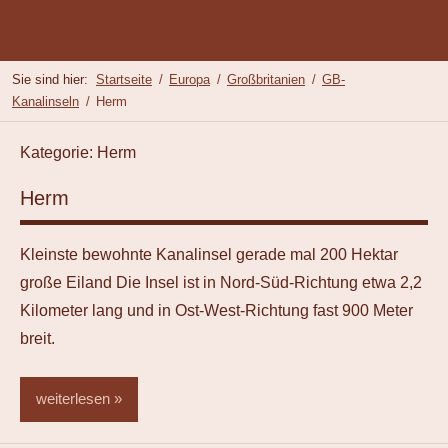
UKW's
2
Zum
Franken
Inhalt
Reisen
Such
on
springen
Sie sind hier:
Startseite
Europa
Großbritanien
GB-
Tour
öffn
Kanalinseln
Herm
Kategorie:
Herm
Herm
Kleinste bewohnte Kanalinsel gerade mal 200 Hektar
große Eiland Die Insel ist in Nord-Süd-Richtung etwa 2,2
Kilometer lang und in Ost-West-Richtung fast 900 Meter
breit.
weiterlesen