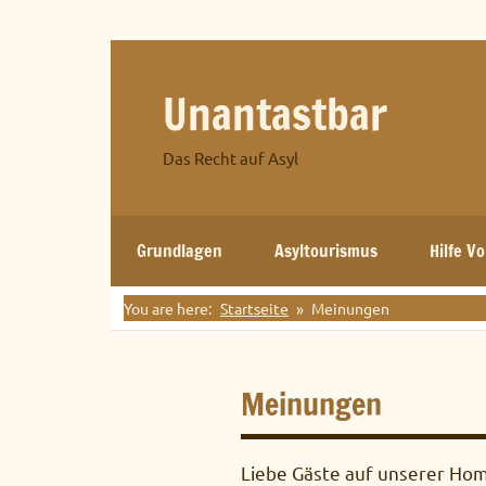
Zum
Inhalt
springen
Unantastbar
Das Recht auf Asyl
Grundlagen
Asyltourismus
Hilfe Vo
You are here:
Startseite
Meinungen
Meinungen
Liebe Gäste auf unserer Ho