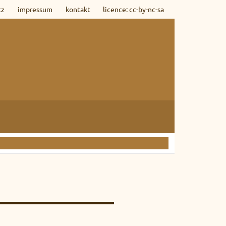
tz
impressum
kontakt
licence: cc-by-nc-sa