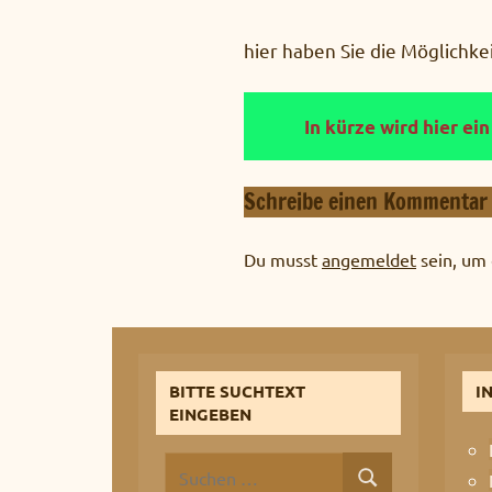
hier haben Sie die Möglichke
In kürze wird hier ei
Schreibe einen Kommentar
Du musst
angemeldet
sein, um
BITTE SUCHTEXT
I
EINGEBEN
Suchen
Suchen