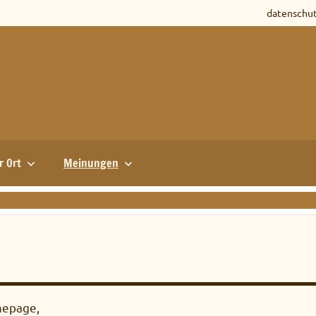
datenschu
r Ort
Meinungen
mepage,